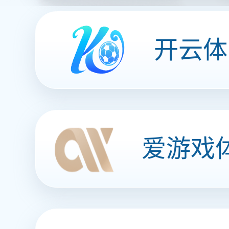
赏金不仅有尖端人才、更有高端建站以及品牌建站的专业策
从网站策划、网站设计、网站开发、网站运维、赏金提供一
相关内容推荐：
北京高端网站建设公司哪家好
北京网站设计公司哪家好
北京做网站好的公司
分享赏金 分享未来 ·
上一篇： 已经是第一篇了
下一篇：
中小企业网站建设方案
[
猜你喜欢
北京高端网站建设公司哪家好
北京网站改版的公司哪家好
北京网站建设需要准备哪些资料