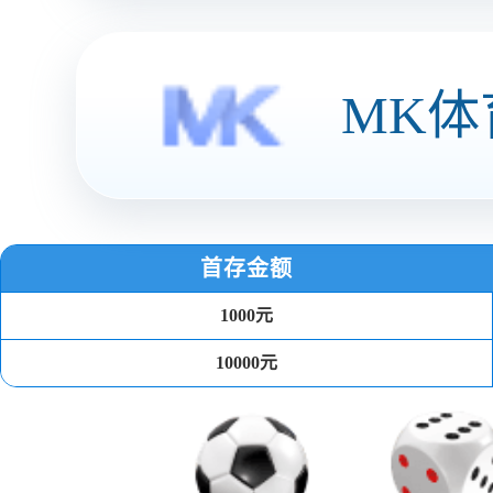
产品规范化
交互设计
移动用户系统
WI/WV体系
公司
关于赏金
发展历程
人才
公司新闻
联系
帮助中心
网站建设
网站优化
移动互联
项目监控
京ICP备09021176号
公安机关备案号：11010502030953
赏金提供
400-998-9730
现在就与赏金客服交流
400-998-9730