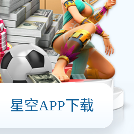
携手赏金，希望借助最新设计理念与技术打造全新的品牌形象与品
对旗下名牌再升级的时候还会再次选择与赏金不离不弃。
国家电网集团等等对品牌企业网站进行策划、设计、开发及网站建